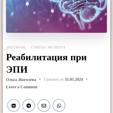
ДИАГНОЗЫ
СОВЕТЫ ЭКСПЕРТА
Реабилитация при
ЭПИ
Updated on
31.01.2024
Ольга Жоголева
on
Leave a Comment
Реабилитация
при
ЭПИ