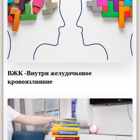
ВЖК -Внутри желудочковое
кровоизлияние