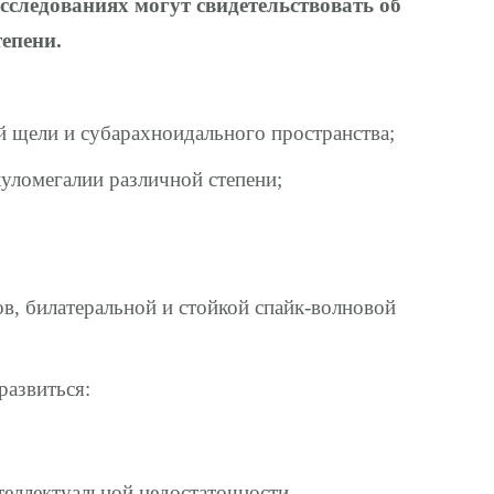
следованиях могут свидетельствовать об
епени.
щели и субарахноидального пространства;
уломегалии различной степени;
в, билатеральной и стойкой спайк-волновой
развиться:
теллектуальной недостаточности