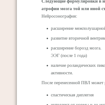
Следующие формулировки в ис
атрофии мозга той или иной ст
Нейросонография:
расширение межполушарной 
развитие вторичной вентрик
расширение борозд мозга.
ЭЭГ (после 1 года)
наличие роландических пико
активности.
После перенесенной ПВЛ может 
спастическая диплегия
интеллект от нормы и до ин