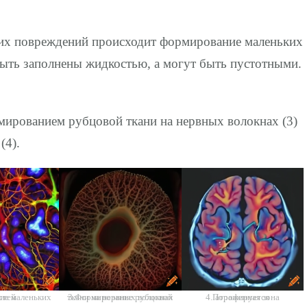
этих повреждений происходит формирование маленьких
 быть заполнены жидкостью, а могут быть пустотными.
рмированием рубцовой ткани на нервных волокнах (3)
(4).
еньких полостей
3.Формирование рубцовой ткани на нервных волокнах
4.Пораженная зона атрофируется