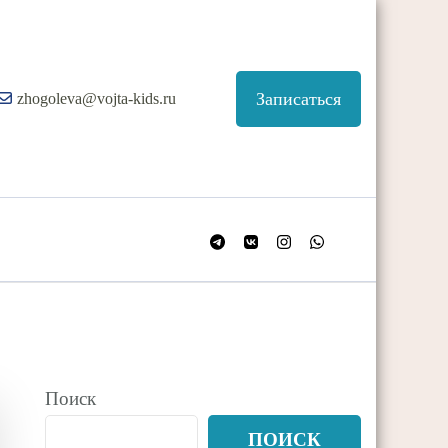
Записаться
zhogoleva@vojta-kids.ru
Поиск
ПОИСК