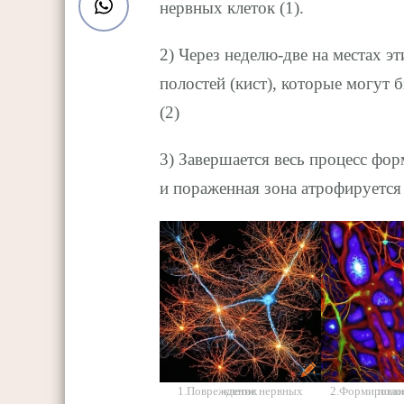
нервных клеток (1).
2) Через неделю-две на местах 
полостей (кист), которые могут
(2)
3) Завершается весь процесс фо
и пораженная зона атрофируется 
1.Повреждение нервных клеток
2.Формирование мал