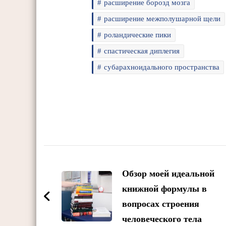
расширение борозд мозга
расширение межполушарной щели
роландические пики
спастическая диплегия
субарахноидального пространства
Post
Navigation
Обзор моей идеальной
книжной формулы в
вопросах строения
человеческого тела