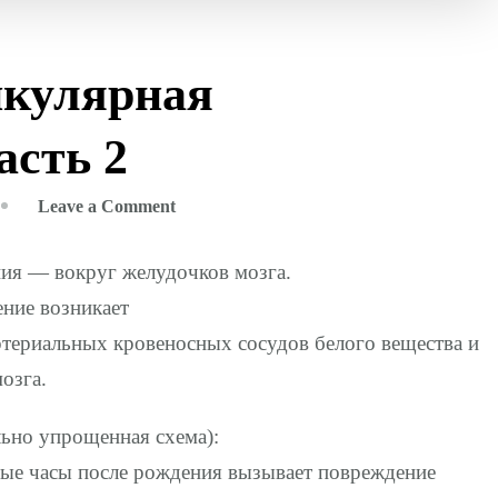
кулярная
асть 2
on
Leave a Comment
ПВЛ
(Перивентрикулярная
ия — вокруг желудочков мозга.
лейкомаляция)
ние возникает
-часть
артериальных кровеносных сосудов белого вещества и
2
озга.
ьно упрощенная схема):
вые часы после рождения вызывает повреждение