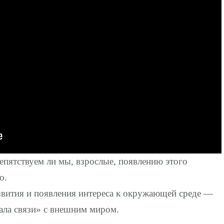
епятствуем ли мы, взрослые, появлению этого
о.
звития и появления интереса к окружающей среде —
нала связи» с внешним миром.