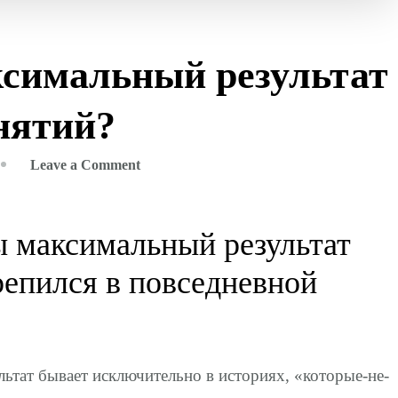
ксимальный результат
анятий?
on
Leave a Comment
Как
получить
ы максимальный результат
максимальный
результат
репился в повседневной
от
любого
рода
занятий?
льтат бывает исключительно в историях, «которые-не-