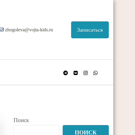
Записаться
zhogoleva@vojta-kids.ru
Поиск
ПОИСК