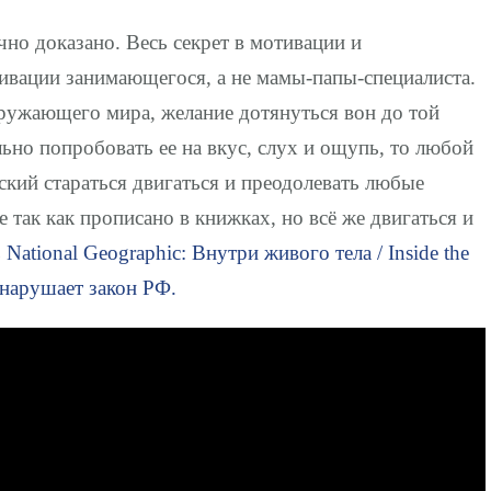
учно доказано. Весь секрет в мотивации и
ивации занимающегося, а не мамы-папы-специалиста.
кружающего мира, желание дотянуться вон до той
ьно попробовать ее на вкус, слух и ощупь, то любой
ский стараться двигаться и преодолевать любые
е так как прописано в книжках, но всё же двигаться и
ь
National Geographic: Внутри живого тела / Inside the
нарушает закон РФ.