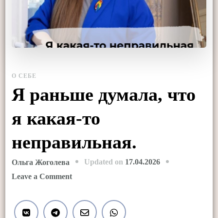
О СЕБЕ
Я раньше думала, что
я какая-то
неправильная.
Updated on
17.04.2026
Ольга Жоголева
on
Leave a Comment
Я
раньше
думала,