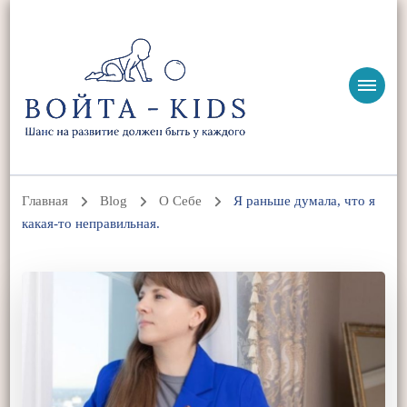
ВОЙТА-KIDS
Ольга Жоголева | Войта-терапия, детская реабилитация и
нутрициология
Главная
Blog
О Себе
Я раньше думала, что я
какая-то неправильная.