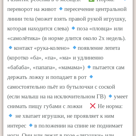
переворот на живот
пересечение центральной
линии тела (может взять правой рукой игрушку,
которая находится слева)
поза «пловца» или
«самолётика» (в норме длится около 2х недель).
контакт «рука-колено»
появление лепета
(коротко «ба», «па», «ма» и удлиненно
«бабаба», «папапа», «мамама»)
пытается сам
держать ложку и попадает в рот
самостоятельно пьёт из бутылочки с соской
(если малыш на на исключительном ГВ)
умеет
снимать пищу губами с ложки ⠀
Не норма: ⠀
не хватает игрушки, не проявляет к ним
интерес
в положении на спине не поднимает
ноги. Они или лежат в позе «лягушки» или